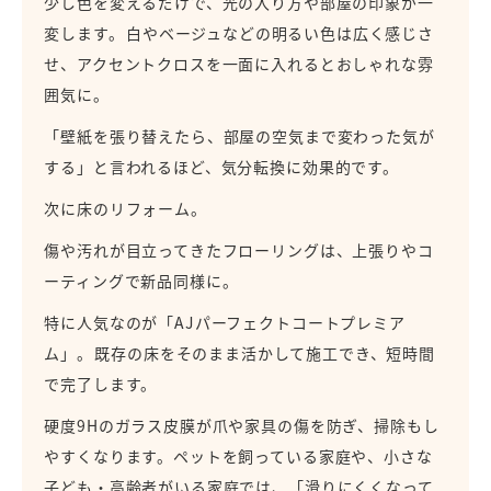
少し色を変えるだけで、光の入り方や部屋の印象が一
変します。
白やベージュなどの明るい色は広く感じさ
せ、アクセントクロスを一面に入れるとおしゃれな雰
囲気に。
「壁紙を張り替えたら、部屋の空気まで変わった気が
する」と言われるほど、気分転換に効果的です。
次に床のリフォーム。
傷や汚れが目立ってきたフローリングは、上張りやコ
ーティングで新品同様に。
特に人気なのが「AJパーフェクトコートプレミア
ム」。
既存の床をそのまま活かして施工でき、短時間
で完了します。
硬度9Hのガラス皮膜が爪や家具の傷を防ぎ、掃除もし
やすくなります。ペットを飼っている家庭や、小さな
子ども・高齢者がいる家庭では、「滑りにくくなって